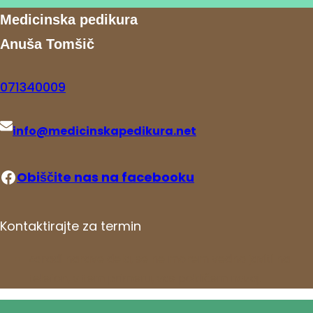
Medicinska pedikura
Anuša Tomšič
071340009
info@medicinskapedikura.net
Obiščite nas na facebooku
Kontaktirajte za termin
Zaradi narave dela, se ne morem vedno javiti na
telefon, v tem primeru, vas pokličem nazaj.