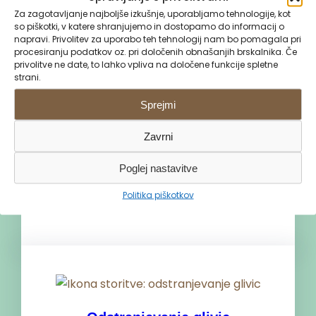
Pedikura na domu
Za zagotavljanje najboljše izkušnje, uporabljamo tehnologije, kot
so piškotki, v katere shranjujemo in dostopamo do informacij o
Privoščite si kvalitetno storitev v udobju
napravi. Privolitev za uporabo teh tehnologij nam bo pomagala pri
vašega doma
procesiranju podatkov oz. pri določenih obnašanjih brskalnika. Če
privolitve ne date, to lahko vpliva na določene funkcije spletne
strani.
Sprejmi
Zavrni
Refleksna masaža stopal
Poglej nastavitve
Za sprostitev in blaženje simptomov
Politika piškotkov
različnih bolezni