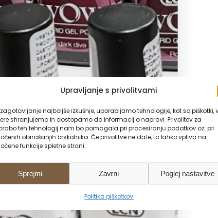
Upravljanje s privolitvami
zagotavljanje najboljše izkušnje, uporabljamo tehnologije, kot so piškotki, 
ere shranjujemo in dostopamo do informacij o napravi. Privolitev za
orabo teh tehnologij nam bo pomagala pri procesiranju podatkov oz. pri
očenih obnašanjih brskalnika. Če privolitve ne date, to lahko vpliva na
očene funkcije spletne strani.
Sprejmi
Zavrni
Poglej nastavitve
Politika piškotkov