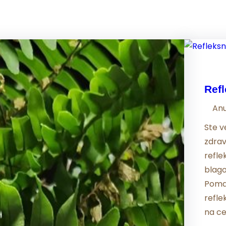
Ref
An
Ste v
zdra
refle
blago
Pomag
refle
na ce