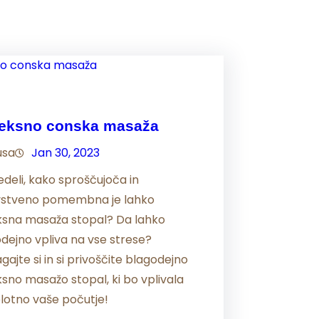
leksno conska masaža
usa
Jan 30, 2023
edeli, kako sproščujoča in
vstveno pomembna je lahko
ksna masaža stopal? Da lahko
dejno vpliva na vse strese?
ajte si in si privoščite blagodejno
ksno masažo stopal, ki bo vplivala
lotno vaše počutje!