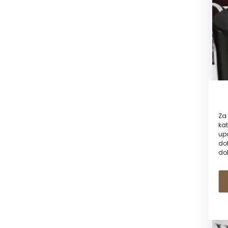
Za 
kat
up
dol
dol