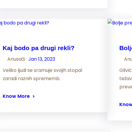
Kaj bodo pa drugi rekli?
Bolj
Anusa
Jan 13, 2023
An
Veliko ljudi se sramuje svojih stopal
Glivi
zaradi raznih sprememb.
teža
prev
Know More
Know