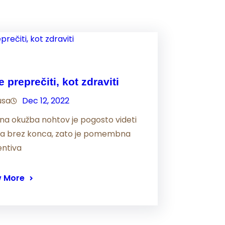
e preprečiti, kot zdraviti
usa
Dec 12, 2022
čna okužba nohtov je pogosto videti
va brez konca, zato je pomembna
entiva
 More